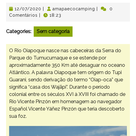
12/07/2020
|
amapaecocamping
|
0
Comentários
|
18:23
Categories:
Sem categoria
O Rio Oiapoque nasce nas cabeceiras da Serra do
Parque do Tumucumaque e se estende por
aproximadamente 350 Km até desaguar no oceano
Atlântico. A palavra Oiapoque tem origem do Tupi
Guarani, sendo derivação do termo “Oiap-oca” que
significa “casa dos Wajãpi”. Durante o período
colonial entre os séculos XVI à XVIII foi chamado de
Rio Vicente Pinzón em homenagem ao navegador
Español Vicente Yáñez Pinzón que teria descoberto
sua foz.