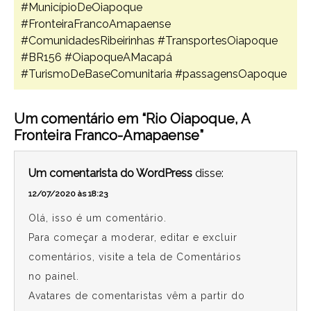
#MunicípioDeOiapoque
#FronteiraFrancoAmapaense
#ComunidadesRibeirinhas
#TransportesOiapoque
#BR156
#OiapoqueAMacapá
#TurismoDeBaseComunitaria
#passagensOapoque
Um comentário em “Rio Oiapoque, A
Fronteira Franco-Amapaense”
Um comentarista do WordPress
disse:
12/07/2020 às 18:23
Olá, isso é um comentário.
Para começar a moderar, editar e excluir
comentários, visite a tela de Comentários
no painel.
Avatares de comentaristas vêm a partir do